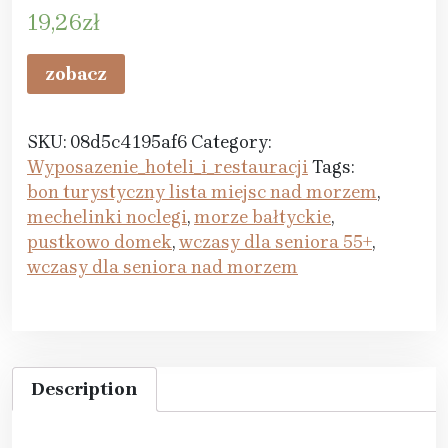
19,26
zł
zobacz
SKU:
08d5c4195af6
Category:
Wyposazenie_hoteli_i_restauracji
Tags:
bon turystyczny lista miejsc nad morzem
,
mechelinki noclegi
,
morze bałtyckie
,
pustkowo domek
,
wczasy dla seniora 55+
,
wczasy dla seniora nad morzem
Description