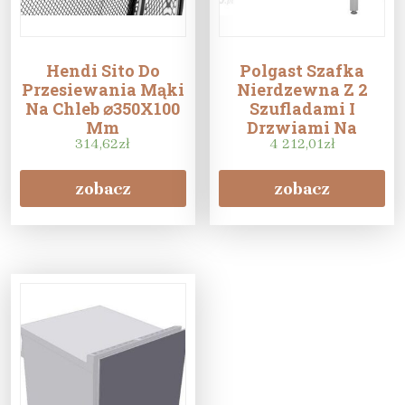
Hendi Sito Do
Polgast Szafka
Przesiewania Mąki
Nierdzewna Z 2
Na Chleb ⌀350X100
Szufladami I
Mm
Drzwiami Na
314,62
zł
Zawiasach
4 212,01
zł
1900X700X850
zobacz
zobacz