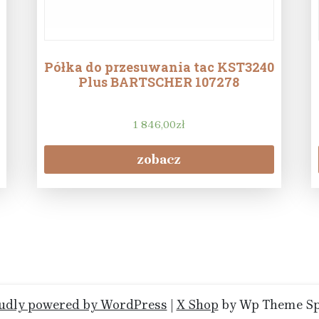
Półka do przesuwania tac KST3240
Plus BARTSCHER 107278
1 846,00
zł
zobacz
udly powered by WordPress
|
X Shop
by Wp Theme Sp