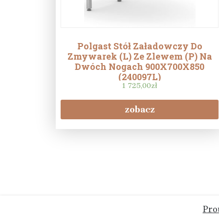
Polgast Stół Załadowczy Do
Zmywarek (L) Ze Zlewem (P) Na
Dwóch Nogach 900X700X850
(240097L)
1 725,00
zł
zobacz
Pro