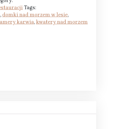
gory:
stauracji
Tags:
i
,
domki nad morzem w lesie
,
amery karwia
,
kwatery nad morzem