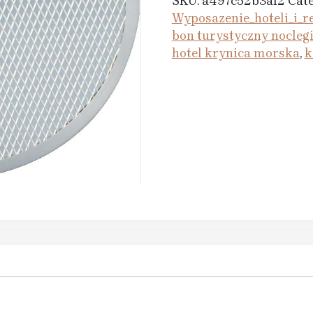
SKU:
a497c52b3af2
Cate
Wyposazenie_hoteli_i_re
bon turystyczny nocleg
hotel krynica morska
,
k