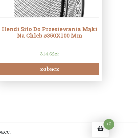
Hendi Sito Do Przesiewania Mąki
Na Chleb ⌀350X100 Mm
314,62
zł
zobacz
+0
ace.