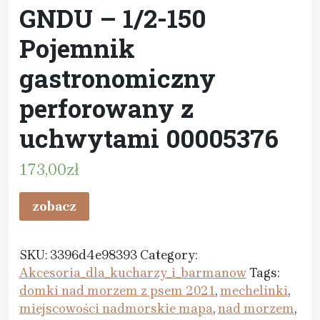
GNDU – 1/2-150
Pojemnik
gastronomiczny
perforowany z
uchwytami 00005376
173,00
zł
zobacz
SKU:
3396d4e98393
Category:
Akcesoria_dla_kucharzy_i_barmanow
Tags:
domki nad morzem z psem 2021
,
mechelinki
,
miejscowości nadmorskie mapa
,
nad morzem
,