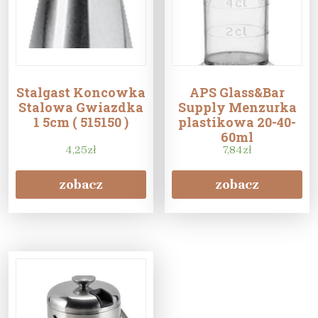
Stalgast Koncowka
APS Glass&Bar
Stalowa Gwiazdka
Supply Menzurka
1 5cm ( 515150 )
plastikowa 20-40-
60ml
4,25
zł
7,84
zł
zobacz
zobacz