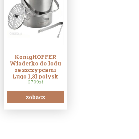
KonigHOFFER
Wiaderko do lodu
ze szczypcami
Lugo 1,3l połysk
67,99
zł
zobacz