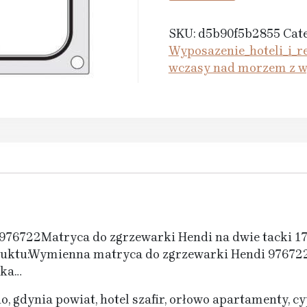
SKU:
d5b90f5b2855
Cat
Wyposazenie_hoteli_i_re
wczasy nad morzem z 
976722Matryca do zgrzewarki Hendi na dwie tacki 1
uktu:Wymienna matryca do zgrzewarki Hendi 9767
lka…
, gdynia powiat, hotel szafir, orłowo apartamenty, c