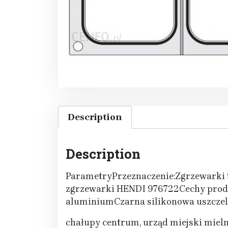
Description
Description
ParametryPrzeznaczenie:Zgrzewarki 
zgrzewarki HENDI 976722Cechy prod
aluminiumCzarna silikonowa uszcze
chałupy centrum, urząd miejski mielno