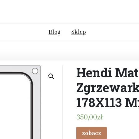
Blog
Sklep
Hendi Mat
Zgrzewark
178X113 M
350,00
zł
zobacz