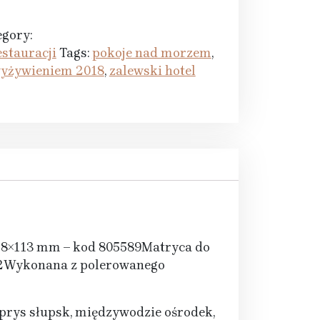
egory:
stauracji
Tags:
pokoje nad morzem
,
wyżywieniem 2018
,
zalewski hotel
78×113 mm – kod 805589Matryca do
22Wykonana z polerowanego
yprys słupsk, międzywodzie ośrodek,