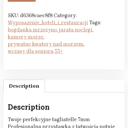
SKU:
d6368caec8f8
Category:
Wyposazenie_hoteli_i_restauracji
Tags:
bogdanka mrzeżyno
,
jurata noclegi
,
kamery morze
,
prywatne kwatery nad morzem
,
wczasy dla seniora 55+
Description
Description
Twoje perfekcyjne tagliatelle 7mm
Profesjonalna przystawka z łatwością potnie