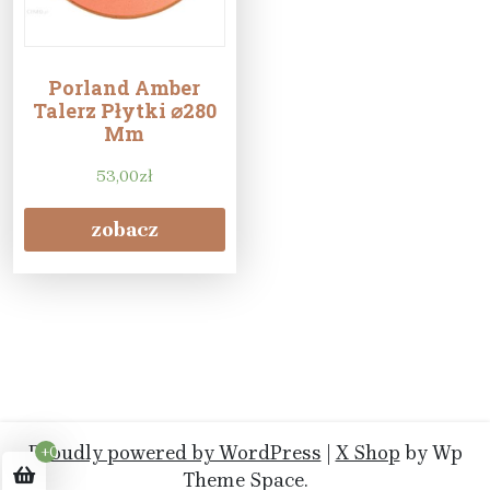
Porland Amber
Talerz Płytki ⌀280
Mm
53,00
zł
zobacz
Proudly powered by WordPress
|
X Shop
by Wp
+0
Theme Space.