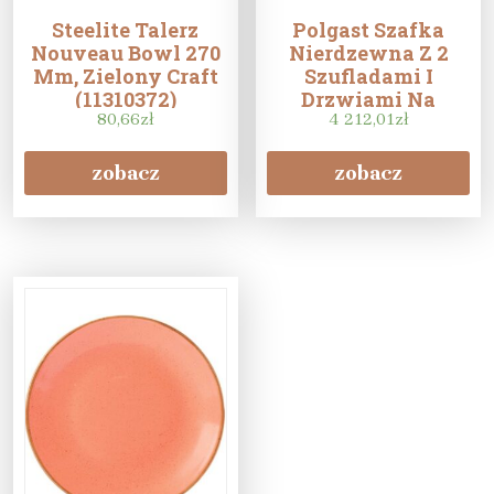
Steelite Talerz
Polgast Szafka
Nouveau Bowl 270
Nierdzewna Z 2
Mm, Zielony Craft
Szufladami I
(11310372)
Drzwiami Na
80,66
zł
Zawiasach
4 212,01
zł
1900X700X850
zobacz
zobacz