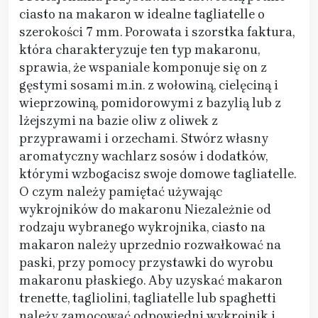
ciasto na makaron w idealne tagliatelle o
szerokości 7 mm. Porowata i szorstka faktura,
która charakteryzuje ten typ makaronu,
sprawia, że wspaniale komponuje się on z
gęstymi sosami m.in. z wołowiną, cielęciną i
wieprzowiną, pomidorowymi z bazylią lub z
lżejszymi na bazie oliw z oliwek z
przyprawami i orzechami. Stwórz własny
aromatyczny wachlarz sosów i dodatków,
którymi wzbogacisz swoje domowe tagliatelle.
O czym należy pamiętać używając
wykrojników do makaronu Niezależnie od
rodzaju wybranego wykrojnika, ciasto na
makaron należy uprzednio rozwałkować na
paski, przy pomocy przystawki do wyrobu
makaronu płaskiego. Aby uzyskać makaron
trenette, tagliolini, tagliatelle lub spaghetti
należy zamocować odpowiedni wykrojnik i