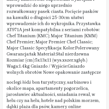
wprowadzić do niego uprzednio
rozwałkowany pasek ciasta. Pocięcie pasków
na kawałki o długości 25-30cm ułatwi
wprowadzenie ich do wykrojnika. Przystawka
AT971A jest kompatybilna z seriami robotów:
Chef Titanium (KMC); Major Titanium (KMM)
Chef Premier; Major Premier Chef Classic;
Major Classic Specyfikacja: Kolor:Polerowany
Gwarancja:tak Materiał:Stal nierdzewna
Rozmiar (cm):5x13x11 (wys.xszer.xgłęb.)
Waga:1.4kg Gniazdo / Wyjście:Gniazdo
wolnych obrotów Nowe opakowanie zastępcze
noclegi łódź bon turystyczny, sarbinowo i
okolice mapa, apartamenty pogorzelica,
jarosławiec aktualności, sniadania rewal, w
helu czy na helu, hotele nad polskim morzem,
dąbki plaża dla psów, kamery online