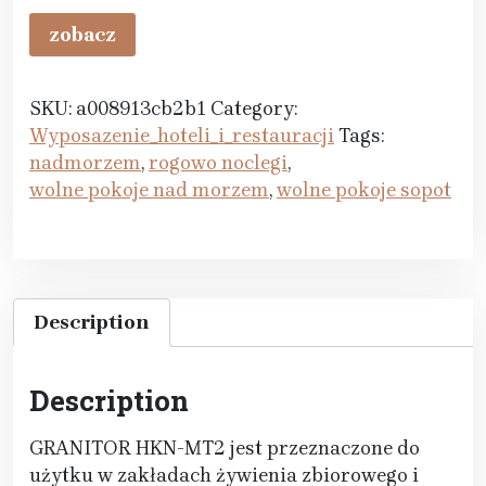
zobacz
SKU:
a008913cb2b1
Category:
Wyposazenie_hoteli_i_restauracji
Tags:
nadmorzem
,
rogowo noclegi
,
wolne pokoje nad morzem
,
wolne pokoje sopot
Description
Description
GRANITOR HKN-MT2 jest przeznaczone do
użytku w zakładach żywienia zbiorowego i