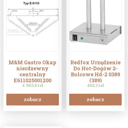
M&M Gastro Okap
Redfox Urządzenie
nierdzewny
Do Hot-Dogów 2-
centralny
Bolcowe Hd-2 0389
E611025001200
(389)
4 563,61
zł
462,11
zł
zobacz
zobacz