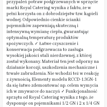
przypaleń potraw podgrzewanych w sprzęcie
marki Royal Catering wynika z faktu, że w
pełni korzysta on z dobrodziejstw tzw. kąpieli
wodnej. Odpowiednio cienkie ścianki
pojemników zapewniają skuteczną i
intensywną wymianę ciepła, gwarantując
optymalną temperaturę produktów
spożywczych. ✓ Łatwe czyszczenie i
konserwacja podgrzewacza to zasługa
wysokiej jakości stali nierdzewnej, z której
został wykonany. Materiał ten jest odporny na
działanie korozji, uszkodzenia mechaniczne i
trwałe zabrudzenia. Nie wchodzi też w reakcję
z żywnością. Elementy modelu RCCD-1.3GN-1
da się łatwo zdemontować np. celem wymycia
ich w zmywarce do naczyń ✓ Funkcjonalność
sprzętu od Royal Catering wynika z tego, że
dysponuje on pojemnikami 1/2 GN i 2 x 1/4 GN