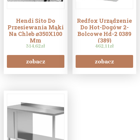
Hendi Sito Do
Redfox Urządzenie
Przesiewania Mąki
Do Hot-Dogów 2-
Na Chleb ⌀350X100
Bolcowe Hd-2 0389
Mm
(389)
314,62
zł
462,11
zł
zobacz
zobacz