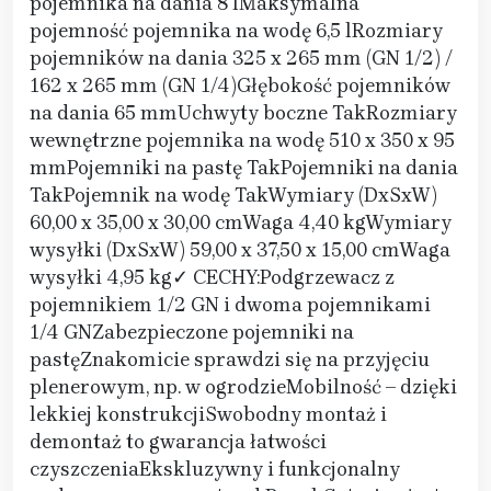
pojemnika na dania 8 lMaksymalna
pojemność pojemnika na wodę 6,5 lRozmiary
pojemników na dania 325 x 265 mm (GN 1/2) /
162 x 265 mm (GN 1/4)Głębokość pojemników
na dania 65 mmUchwyty boczne TakRozmiary
wewnętrzne pojemnika na wodę 510 x 350 x 95
mmPojemniki na pastę TakPojemniki na dania
TakPojemnik na wodę TakWymiary (DxSxW)
60,00 x 35,00 x 30,00 cmWaga 4,40 kgWymiary
wysyłki (DxSxW) 59,00 x 37,50 x 15,00 cmWaga
wysyłki 4,95 kg✓ CECHY:Podgrzewacz z
pojemnikiem 1/2 GN i dwoma pojemnikami
1/4 GNZabezpieczone pojemniki na
pastęZnakomicie sprawdzi się na przyjęciu
plenerowym, np. w ogrodzieMobilność – dzięki
lekkiej konstrukcjiSwobodny montaż i
demontaż to gwarancja łatwości
czyszczeniaEkskluzywny i funkcjonalny