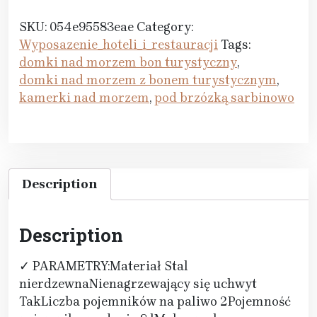
SKU:
054e95583eae
Category:
Wyposazenie_hoteli_i_restauracji
Tags:
domki nad morzem bon turystyczny
,
domki nad morzem z bonem turystycznym
,
kamerki nad morzem
,
pod brzózką sarbinowo
Description
Description
✓ PARAMETRY:Materiał Stal
nierdzewnaNienagrzewający się uchwyt
TakLiczba pojemników na paliwo 2Pojemność