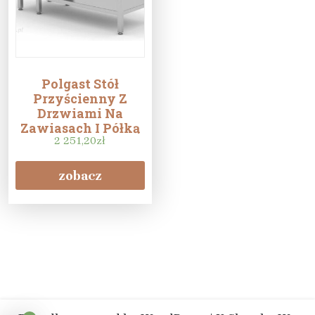
Polgast Stół
Przyścienny Z
Drzwiami Na
Zawiasach I Półką
Szafka Po Lewej
2 251,20
zł
Stronie 1500
700X850Mm
zobacz
126157L