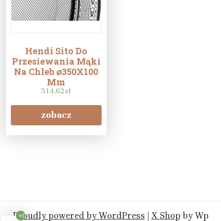
Hendi Sito Do
Przesiewania Mąki
Na Chleb ⌀350X100
Mm
314,62
zł
zobacz
Proudly powered by WordPress
|
X Shop
by Wp
+0