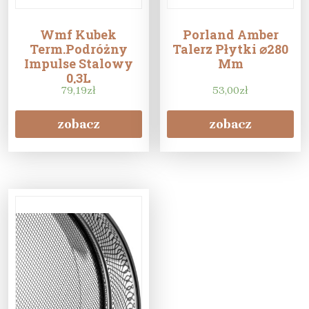
Wmf Kubek
Porland Amber
Term.Podróżny
Talerz Płytki ⌀280
Impulse Stalowy
Mm
0,3L
79,19
zł
53,00
zł
zobacz
zobacz