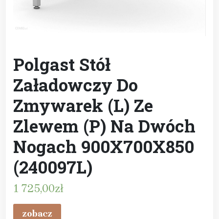
Polgast Stół
Załadowczy Do
Zmywarek (L) Ze
Zlewem (P) Na Dwóch
Nogach 900X700X850
(240097L)
1 725,00
zł
zobacz