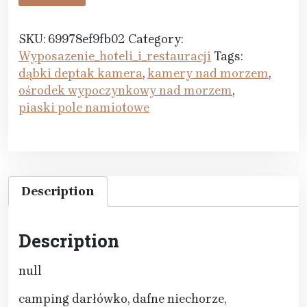
SKU:
69978ef9fb02
Category:
Wyposazenie_hoteli_i_restauracji
Tags:
dąbki deptak kamera
,
kamery nad morzem
,
ośrodek wypoczynkowy nad morzem
,
piaski pole namiotowe
Description
Description
null
camping darłówko, dafne niechorze,