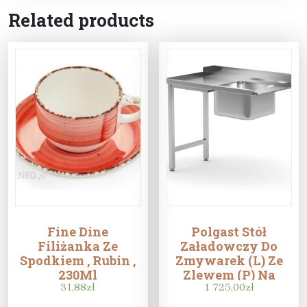
Related products
Fine Dine
Polgast Stół
Filiżanka Ze
Załadowczy Do
Spodkiem , Rubin ,
Zmywarek (L) Ze
230Ml
Zlewem (P) Na
31,88
zł
Dwóch Nogach
1 725,00
zł
900X700X850