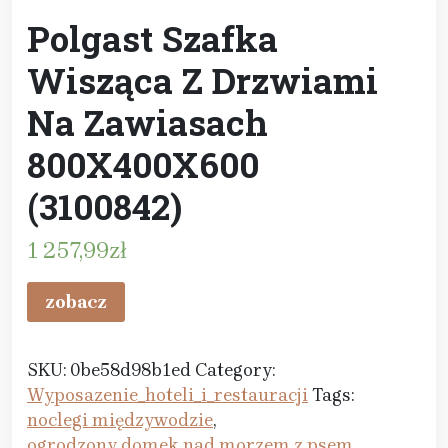
Polgast Szafka
Wisząca Z Drzwiami
Na Zawiasach
800X400X600
(3100842)
1 257,99
zł
zobacz
SKU:
0be58d98b1ed
Category:
Wyposazenie_hoteli_i_restauracji
Tags:
noclegi międzywodzie
,
ogrodzony domek nad morzem z psem
,