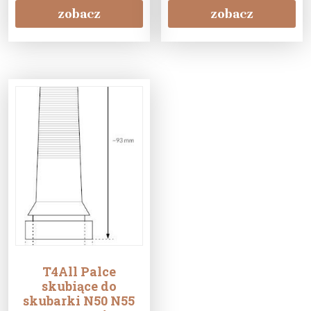
(240097L)
zobacz
zobacz
T4All Palce
skubiące do
skubarki N50 N55