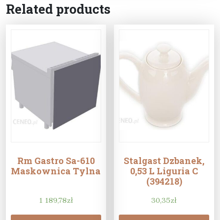
Related products
Rm Gastro Sa-610
Stalgast Dzbanek,
Maskownica Tylna
0,53 L Liguria C
(394218)
1 189,78
zł
30,35
zł