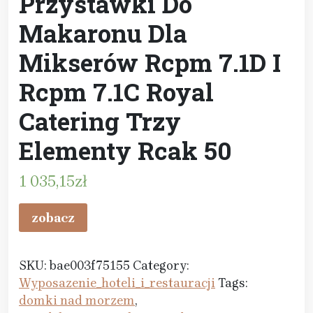
Przystawki Do
Makaronu Dla
Mikserów Rcpm 7.1D I
Rcpm 7.1C Royal
Catering Trzy
Elementy Rcak 50
1 035,15
zł
zobacz
SKU:
bae003f75155
Category:
Wyposazenie_hoteli_i_restauracji
Tags:
domki nad morzem
,