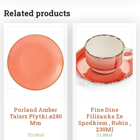
Related products
Porland Amber
Fine Dine
Talerz Płytki ⌀280
Filiżanka Ze
Mm
Spodkiem , Rubin ,
230Ml
53,00
zł
31,88
zł