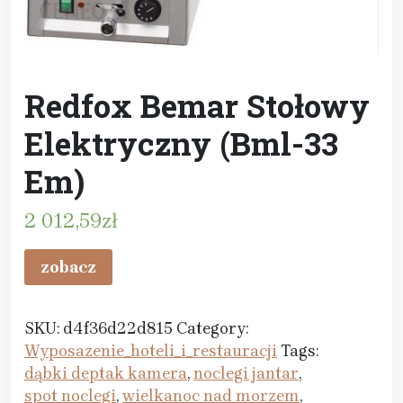
Redfox Bemar Stołowy
Elektryczny (Bml-33
Em)
2 012,59
zł
zobacz
SKU:
d4f36d22d815
Category:
Wyposazenie_hoteli_i_restauracji
Tags:
dąbki deptak kamera
,
noclegi jantar
,
spot noclegi
,
wielkanoc nad morzem
,