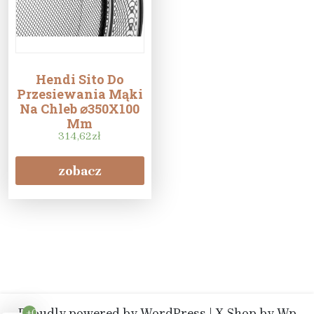
Hendi Sito Do
Przesiewania Mąki
Na Chleb ⌀350X100
Mm
314,62
zł
zobacz
Proudly powered by WordPress
|
X Shop
by Wp
+0