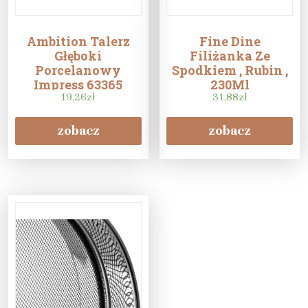
Ambition Talerz
Fine Dine
Głęboki
Filiżanka Ze
Porcelanowy
Spodkiem , Rubin ,
Impress 63365
230Ml
19,26
zł
31,88
zł
zobacz
zobacz