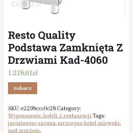
Resto Quality
Podstawa Zamknięta Z
Drzwiami Kad-4060
1 218,61
zł
zobacz
SKU:
e2298ccc0c28
Category:
Wyposazenie_hoteli_i_restauracji
Tags:
jarosławiec savana
,
mrzeżyno hotel zalewski
,
nad morzem
,