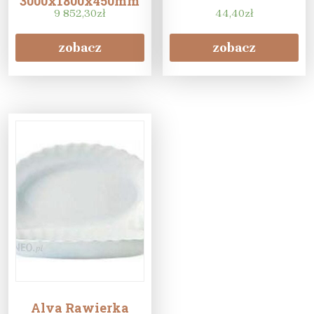
3000x1800x450mm
(ock3000x1800x450)
9 852,30
zł
44,40
zł
zobacz
zobacz
Alva Rawierka