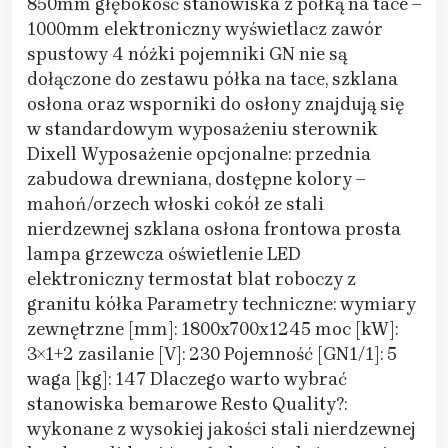
850mm głębokość stanowiska z półką na tace –
1000mm elektroniczny wyświetlacz zawór
spustowy 4 nóżki pojemniki GN nie są
dołączone do zestawu półka na tace, szklana
osłona oraz wsporniki do osłony znajdują się
w standardowym wyposażeniu sterownik
Dixell Wyposażenie opcjonalne: przednia
zabudowa drewniana, dostępne kolory –
mahoń/orzech włoski cokół ze stali
nierdzewnej szklana osłona frontowa prosta
lampa grzewcza oświetlenie LED
elektroniczny termostat blat roboczy z
granitu kółka Parametry techniczne: wymiary
zewnętrzne [mm]: 1800x700x1245 moc [kW]:
3×1+2 zasilanie [V]: 230 Pojemność [GN1/1]: 5
waga [kg]: 147 Dlaczego warto wybrać
stanowiska bemarowe Resto Quality?:
wykonane z wysokiej jakości stali nierdzewnej