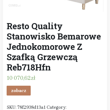
Resto Quality
Stanowisko Bemarowe
Jednokomorowe Z
Szafką Grzewczą
Reb718Hfn
10 070,62
zł
zobacz
SKU:
78f2938d13a1
Category: