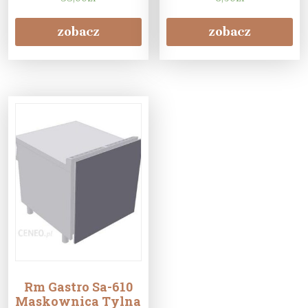
palców skubiących
Długie
zobacz
zobacz
Rm Gastro Sa-610
Maskownica Tylna