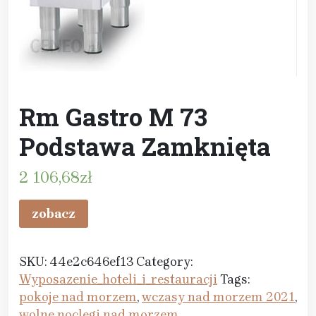
Rm Gastro M 73
Podstawa Zamknięta
2 106,68
zł
zobacz
SKU:
44e2c646ef13
Category:
Wyposazenie_hoteli_i_restauracji
Tags:
pokoje nad morzem
,
wczasy nad morzem 2021
,
wolne noclegi nad morzem