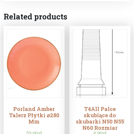
Related products
Porland Amber
T4All Palce
Talerz Płytki ⌀280
skubiące do
Mm
skubarki N50 N55
N60 Rozmiar
53,00
zł
6,90
zł