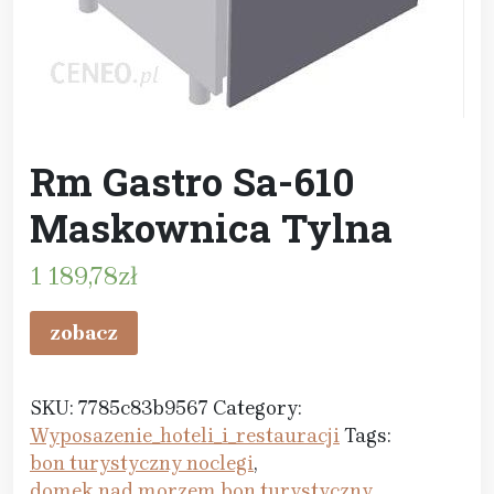
Rm Gastro Sa-610
Maskownica Tylna
1 189,78
zł
zobacz
SKU:
7785c83b9567
Category:
Wyposazenie_hoteli_i_restauracji
Tags:
bon turystyczny noclegi
,
domek nad morzem bon turystyczny
,