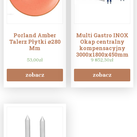
Porland Amber
Multi Gastro INOX
Talerz Płytki ⌀280
Okap centralny
Mm
kompensacyjny
3000x1800x450mm
53,00
zł
(ock3000x1800x450)
9 852,30
zł
zobacz
zobacz