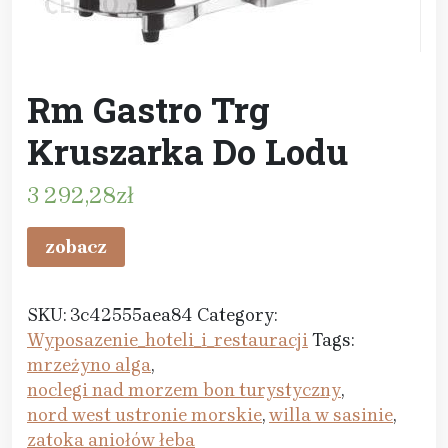
Rm Gastro Trg
Kruszarka Do Lodu
3 292,28
zł
zobacz
SKU:
3c42555aea84
Category:
Wyposazenie_hoteli_i_restauracji
Tags:
mrzeżyno alga
,
noclegi nad morzem bon turystyczny
,
nord west ustronie morskie
,
willa w sasinie
,
zatoka aniołów łeba