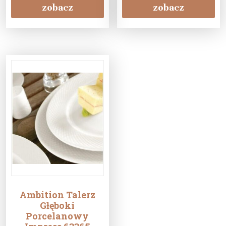
700X850Mm
zobacz
zobacz
126157L
Ambition Talerz
Głęboki
Porcelanowy