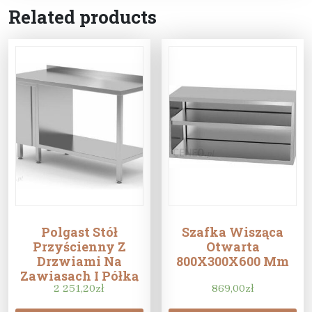
Related products
Polgast Stół
Szafka Wisząca
Przyścienny Z
Otwarta
Drzwiami Na
800X300X600 Mm
Zawiasach I Półką
Szafka Po Lewej
2 251,20
zł
869,00
zł
Stronie 1500