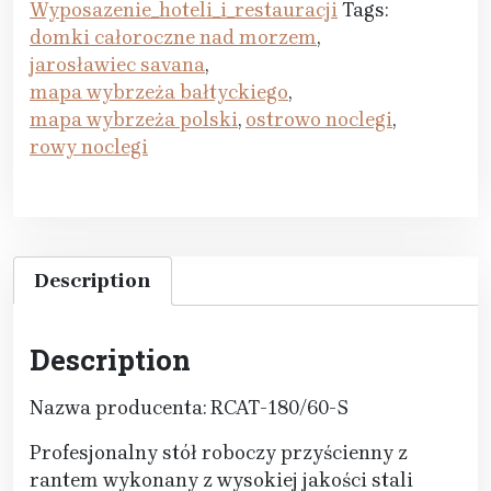
Wyposazenie_hoteli_i_restauracji
Tags:
domki całoroczne nad morzem
,
jarosławiec savana
,
mapa wybrzeża bałtyckiego
,
mapa wybrzeża polski
,
ostrowo noclegi
,
rowy noclegi
Description
Description
Nazwa producenta: RCAT-180/60-S
Profesjonalny stół roboczy przyścienny z
rantem wykonany z wysokiej jakości stali