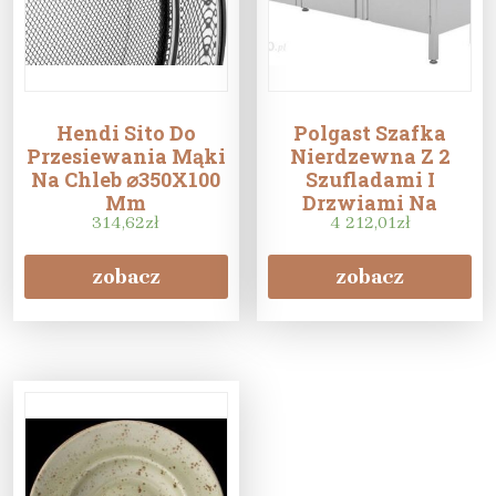
Hendi Sito Do
Polgast Szafka
Przesiewania Mąki
Nierdzewna Z 2
Na Chleb ⌀350X100
Szufladami I
Mm
Drzwiami Na
314,62
zł
Zawiasach
4 212,01
zł
1900X700X850
zobacz
zobacz