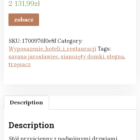
2 131,99
zł
zobacz
SKU:
1700976f0e8f
Category:
Wyposazenie_hoteli_i_restauracji
Tags:
savana jarosławiec
,
sianożęty domki
,
stegna
,
trzęsacz
Description
Description
Stół przyścienny z podwójnymi drzwiami