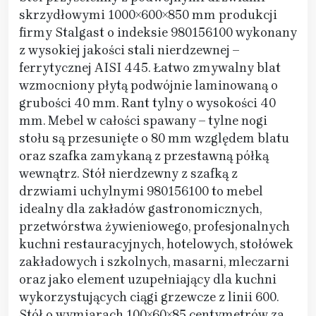
skrzydłowymi 1000×600×850 mm produkcji
firmy Stalgast o indeksie 980156100 wykonany
z wysokiej jakości stali nierdzewnej –
ferrytycznej AISI 445. Łatwo zmywalny blat
wzmocniony płytą podwójnie laminowaną o
grubości 40 mm. Rant tylny o wysokości 40
mm. Mebel w całości spawany – tylne nogi
stołu są przesunięte o 80 mm względem blatu
oraz szafka zamykaną z przestawną półką
wewnątrz. Stół nierdzewny z szafką z
drzwiami uchylnymi 980156100 to mebel
idealny dla zakładów gastronomicznych,
przetwórstwa żywieniowego, profesjonalnych
kuchni restauracyjnych, hotelowych, stołówek
zakładowych i szkolnych, masarni, mleczarni
oraz jako element uzupełniający dla kuchni
wykorzystujących ciągi grzewcze z linii 600.
Stół o wymiarach 100×60×85 centymetrów za