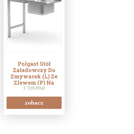
Polgast Stół
Załadowczy Do
Zmywarek (L) Ze
Zlewem (P) Na
Dwóch Nogach
1 725,00
zł
900X700X850
(240097L)
zobacz