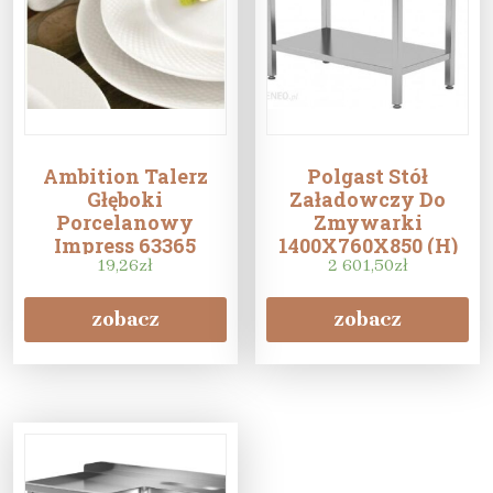
Ambition Talerz
Polgast Stół
Głęboki
Załadowczy Do
Porcelanowy
Zmywarki
Impress 63365
1400X760X850 (H)
19,26
zł
Ze Zlewem I Półką
2 601,50
zł
zobacz
zobacz