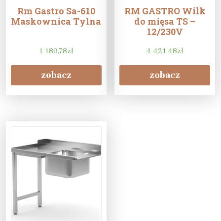
Rm Gastro Sa-610
RM GASTRO Wilk
Maskownica Tylna
do mięsa TS –
12/230V
1 189,78
zł
4 421,48
zł
zobacz
zobacz