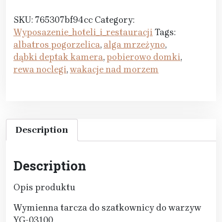
SKU:
765307bf94cc
Category:
Wyposazenie_hoteli_i_restauracji
Tags:
albatros pogorzelica
,
alga mrzeżyno
,
dąbki deptak kamera
,
pobierowo domki
,
rewa noclegi
,
wakacje nad morzem
Description
Description
Opis produktu
Wymienna tarcza do szatkownicy do warzyw
YG-03100.