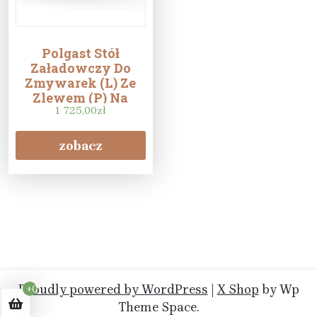
Polgast Stół
Załadowczy Do
Zmywarek (L) Ze
Zlewem (P) Na
Dwóch Nogach
1 725,00
zł
900X700X850
(240097L)
zobacz
Proudly powered by WordPress
|
X Shop
by Wp
+0
Theme Space.