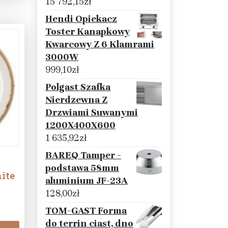
15 792,15
zł
Hendi Opiekacz
Toster Kanapkowy
Kwarcowy Z 6 Klamrami
3000W
999,10
zł
Polgast Szafka
Nierdzewna Z
Drzwiami Suwanymi
1200X400X600
1 635,92
zł
BAREQ Tamper -
k
podstawa 58mm
ite
aluminium JF-23A
128,00
zł
TOM-GAST Forma
do terrin ciast, dno