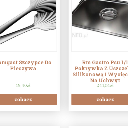
omgast Szczypce Do
Rm Gastro Psu 1/
Pieczywa
Pokrywka Z Uszcze
Silikonową I Wycię
Na Uchwyt
19,40
zł
241,51
zł
zobacz
zobacz