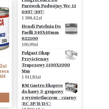
Parówek Podwójny We-11
0397 (397)
1 388,42
zł
Hendi Patelnia Do
Paelli 340X40mm
622100
106,99
zł
Polgast Okap
Przyścienny
Trapezowy 1100X1000
Żel
reca
Mm
 4H
1 911,83
zł
RM Gastro Ekspres
do kawy 3-grupowy
z wyświetlaczem - czarny
(EC 3P/B/D/C)