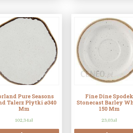
orland Pure Seasons
Fine Dine Spode
nd Talerz Płytki ⌀340
Stonecast Barley Wh
Mm
150 Mm
102,34
zł
23,03
zł