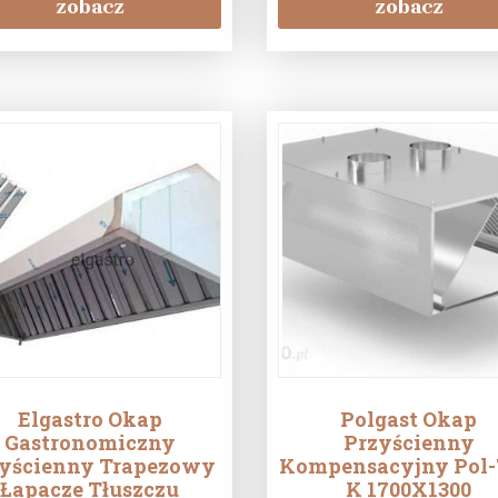
zobacz
zobacz
Elgastro Okap
Polgast Okap
Gastronomiczny
Przyścienny
yścienny Trapezowy
Kompensacyjny Pol-
Łapacze Tłuszczu
K 1700X1300