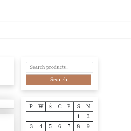
Search
for:
Search
P
W
Ś
C
P
S
N
1
2
3
4
5
6
7
8
9