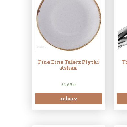
Fine Dine Talerz Płytki
T
Ashen
33,65
zł
zobacz