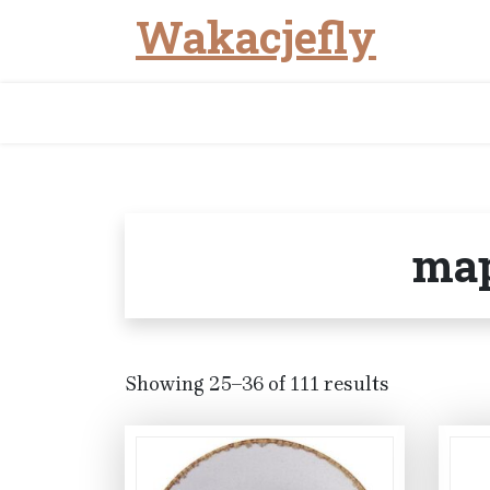
Wakacjefly
Skip
to
content
map
Showing 25–36 of 111 results