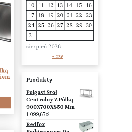
10
11
12
13
14
15
16
17
18
19
20
21
22
23
24
25
26
27
28
29
30
31
sierpień 2026
« cze
1
lką
ciem
Produkty
Polgast Stół
Centralny Z Półką
900X700X850 Mm
1 099,67
zł
Redfox
Podgrzewacz Do