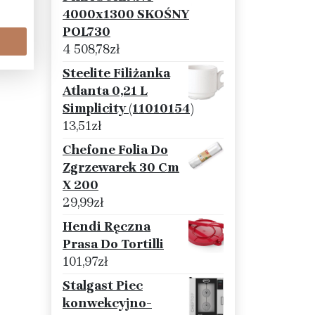
4000x1300 SKOŚNY
POL730
4 508,78
zł
Steelite Filiżanka
Atlanta 0,21 L
Simplicity (11010154)
13,51
zł
Chefone Folia Do
Zgrzewarek 30 Cm
X 200
29,99
zł
Hendi Ręczna
Prasa Do Tortilli
101,97
zł
Stalgast Piec
konwekcyjno-