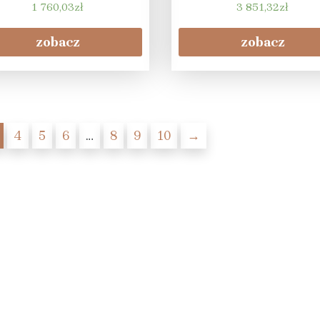
2600X700X400Mm
1 760,03
zł
3 851,32
zł
zobacz
zobacz
4
5
6
…
8
9
10
→