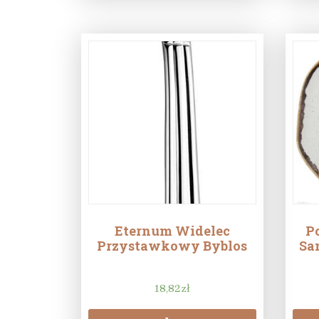
Eternum Widelec
P
Przystawkowy Byblos
Sa
18,82
zł