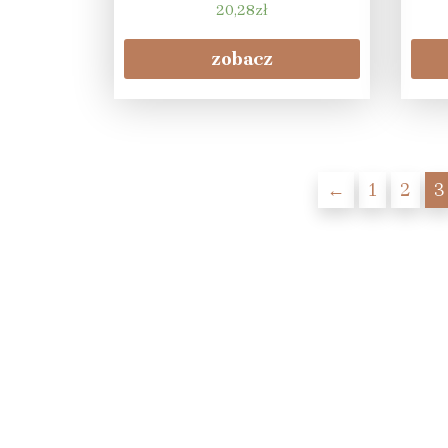
20,28
zł
zobacz
←
1
2
3