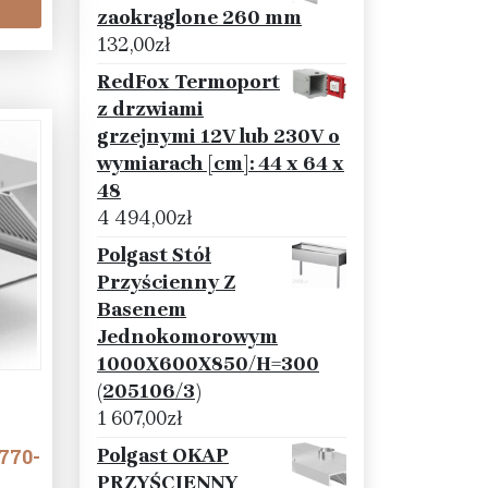
zaokrąglone 260 mm
132,00
zł
RedFox Termoport
z drzwiami
grzejnymi 12V lub 230V o
wymiarach [cm]: 44 x 64 x
48
4 494,00
zł
Polgast Stół
Przyścienny Z
Basenem
Jednokomorowym
1000X600X850/H=300
(205106/3)
1 607,00
zł
Polgast OKAP
770-
PRZYŚCIENNY