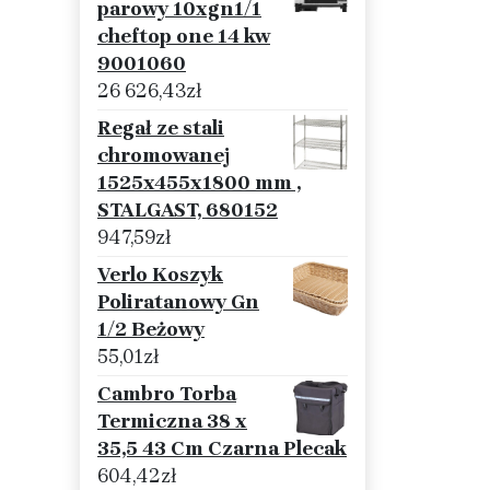
parowy 10xgn1/1
cheftop one 14 kw
9001060
26 626,43
zł
Regał ze stali
chromowanej
1525x455x1800 mm ,
STALGAST, 680152
947,59
zł
Verlo Koszyk
Poliratanowy Gn
1/2 Beżowy
55,01
zł
Cambro Torba
Termiczna 38 x
35,5 43 Cm Czarna Plecak
604,42
zł