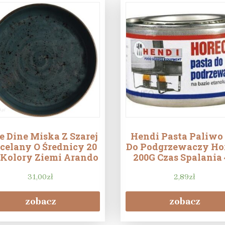
e Dine Miska Z Szarej
Hendi Pasta Paliwo 
celany O Średnicy 20
Do Podgrzewaczy Ho
Kolory Ziemi Arando
200G Czas Spalania
31,00
zł
2,89
zł
zobacz
zobacz