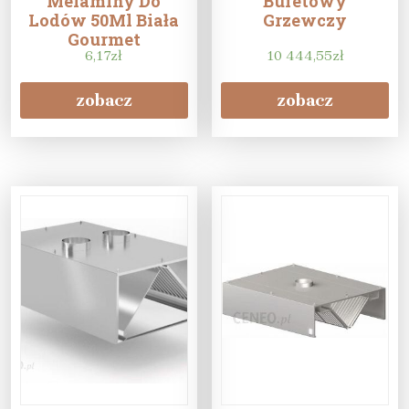
Melaminy Do
Bufetowy
Lodów 50Ml Biała
Grzewczy
Gourmet
6,17
zł
10 444,55
zł
zobacz
zobacz