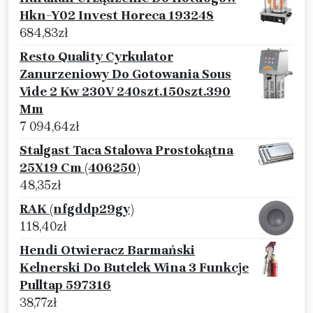
Hkn-Y02 Invest Horeca 193248
684,83
zł
Resto Quality Cyrkulator
Zanurzeniowy Do Gotowania Sous
Vide 2 Kw 230V 240szt.150szt.390
Mm
7 094,64
zł
Stalgast Taca Stalowa Prostokątna
25X19 Cm (406250)
48,35
zł
RAK (nfgddp29gy)
118,40
zł
Hendi Otwieracz Barmański
Kelnerski Do Butelek Wina 3 Funkcje
Pulltap 597316
38,77
zł