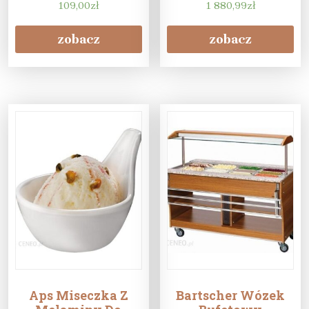
109,00
zł
(980497110)
1 880,99
zł
zobacz
zobacz
Aps Miseczka Z
Bartscher Wózek