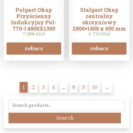
Polgast Okap
Stalgast Okap
Przyścienny
centralny
Indukcyjny Pol-
skrzyniowy
770-I 4800X1300
2800×1800 x 450 mm
7 288,42
zł
4 715,00
zł
zobacz
zobacz
1
2
3
4
…
8
9
10
→
Search
for:
Search