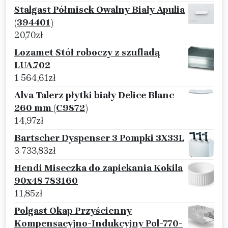
Stalgast Półmisek Owalny Biały Apulia
(394401)
20,70
zł
Lozamet Stół roboczy z szufladą
LUA.702
1 564,61
zł
Alva Talerz płytki biały Delice Blanc
260 mm (C9872)
14,97
zł
Bartscher Dyspenser 3 Pompki 3X33L
3 733,83
zł
Hendi Miseczka do zapiekania Kokila
90x48 783160
11,85
zł
Polgast Okap Przyścienny
Kompensacyjno-Indukcyjny Pol-770-