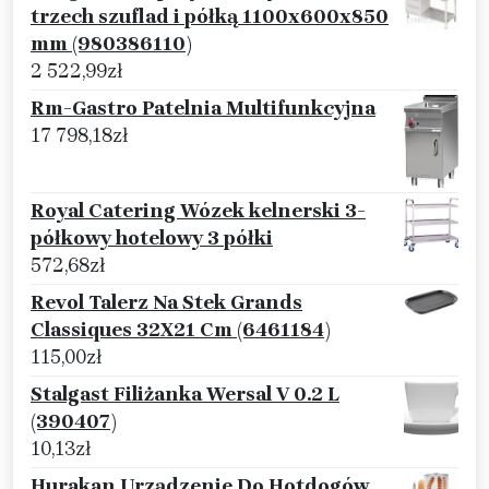
trzech szuflad i półką 1100x600x850
mm (980386110)
2 522,99
zł
Rm-Gastro Patelnia Multifunkcyjna
17 798,18
zł
Royal Catering Wózek kelnerski 3-
półkowy hotelowy 3 półki
572,68
zł
Revol Talerz Na Stek Grands
Classiques 32X21 Cm (6461184)
115,00
zł
Stalgast Filiżanka Wersal V 0.2 L
(390407)
10,13
zł
Hurakan Urządzenie Do Hotdogów