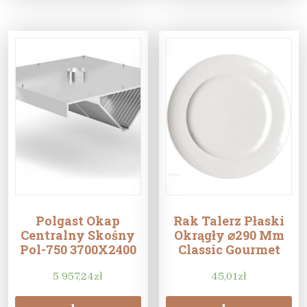
Polgast Okap
Rak Talerz Płaski
Centralny Skośny
Okrągły ⌀290 Mm
Pol-750 3700X2400
Classic Gourmet
5 957,24
zł
45,01
zł