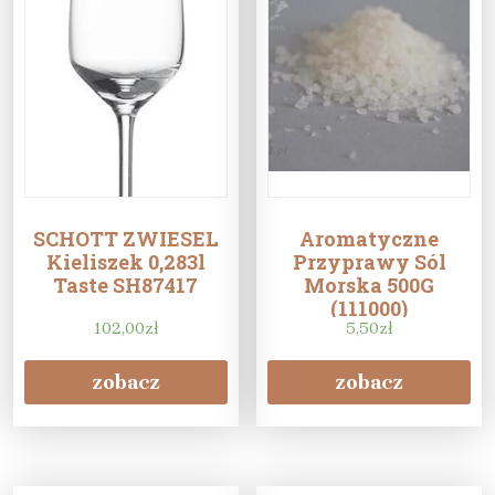
SCHOTT ZWIESEL
Aromatyczne
Kieliszek 0,283l
Przyprawy Sól
Taste SH87417
Morska 500G
(111000)
102,00
zł
5,50
zł
zobacz
zobacz