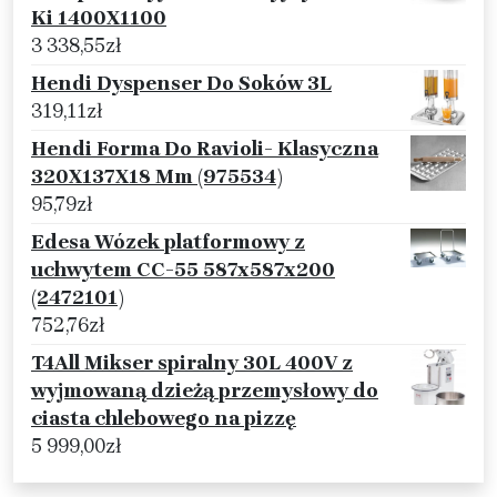
Ki 1400X1100
3 338,55
zł
Hendi Dyspenser Do Soków 3L
319,11
zł
Hendi Forma Do Ravioli- Klasyczna
320X137X18 Mm (975534)
95,79
zł
Edesa Wózek platformowy z
uchwytem CC-55 587x587x200
(2472101)
752,76
zł
T4All Mikser spiralny 30L 400V z
wyjmowaną dzieżą przemysłowy do
ciasta chlebowego na pizzę
5 999,00
zł