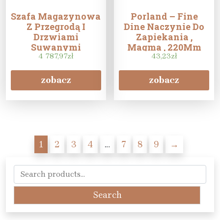
Szafa Magazynowa
Porland – Fine
Z Przegrodą I
Dine Naczynie Do
Drzwiami
Zapiekania ,
Suwanymi
Magma , 220Mm
1000szt.600X2000
4 787,97
zł
43,23
zł
Mm
zobacz
zobacz
1
2
3
4
…
7
8
9
→
Search
for:
Search