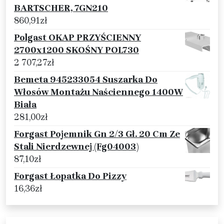
BARTSCHER, 7GN210
860,91
zł
Polgast OKAP PRZYŚCIENNY
2700x1200 SKOŚNY POL730
2 707,27
zł
Bemeta 945233054 Suszarka Do
Włosów Montażu Naściennego 1400W
Biała
281,00
zł
Forgast Pojemnik Gn 2/3 Gł. 20 Cm Ze
Stali Nierdzewnej (Fg04003)
87,10
zł
Forgast Łopatka Do Pizzy
16,36
zł