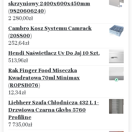
skrzyniowy 2400x600x450mm
(9820606240)
2 280,00
zł
Cambro Kosz Systemu Camrack
(20S800)
252,64
zł
Hendi Naświetlacz Uv Do Jaj 10 Szt.
513,96
zł
Rak Finger Food Miseczka
Kwadratowa 70ml Minimax
(ROPSB076)
12,34
zł
Liebherr Szafa Chłodnicza 432 L 1-
Drzwiowa Czarna Gkvbs 5760
Profiline
7 735,00
zł