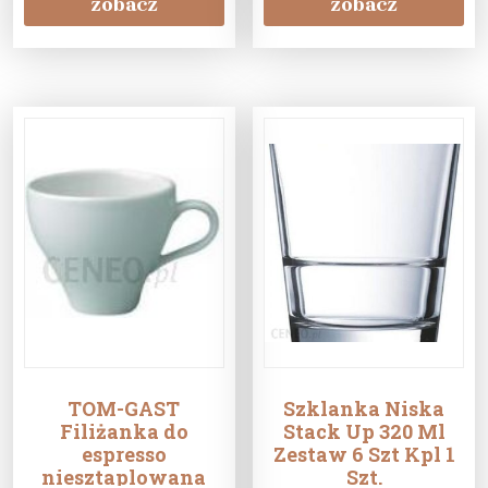
2
zobacz
zobacz
TOM-GAST
Szklanka Niska
Filiżanka do
Stack Up 320 Ml
espresso
Zestaw 6 Szt Kpl 1
niesztaplowana
Szt.