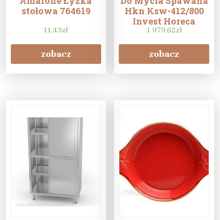
Amarone Łyżka
Do Mycia Spawana
stołowa 764619
Hkn Ksw-412/800
Invest Horeca
11,43
zł
190952 190952
1 979,62
zł
zobacz
zobacz