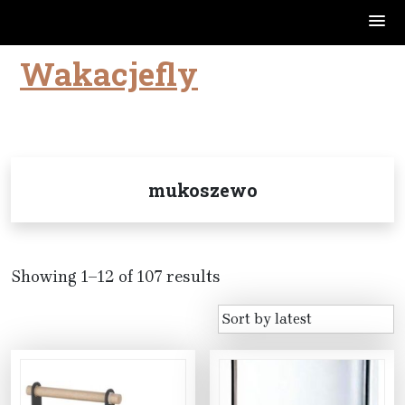
Wakacjefly
Skip
to
content
mukoszewo
Showing 1–12 of 107 results