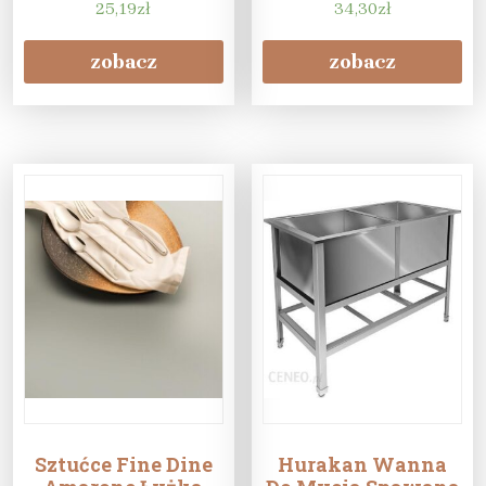
LRCU09
25,19
zł
34,30
zł
zobacz
zobacz
Sztućce Fine Dine
Hurakan Wanna