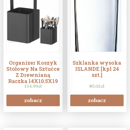
Organizer Koszyk
Szklanka wysoka
Stołowy Na Sztućce
ISLANDE [kpl 24
Z Drewnianą
szt.]
Rączką 14X10.5X19
Cm Hendi 427064
134,99
zł
85,02
zł
zobacz
zobacz