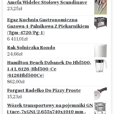
Amefa Widelec Stołowy Scandinave
23,25
zł
Egaz Kuchnia Gastronomiczna
Gazowa 4-Palnikowa Z Piekarnikiem
(Tgm-4720/Pg-1)
6 411,01
zł
Rak Solniczka Rondo
24,66
zł
Hamilton Beach Dzbanek Do Hbf500,
1,4 L 6126-Hbf500-Ce
(6126Hbf500Ce)
862,00
zł
Forgast Radełko Do Pizzy Proste
15,23
zł
Wózek transportowy na pojemniki GN
i tace, 7xGN1/2,655x740x1010 mm ,