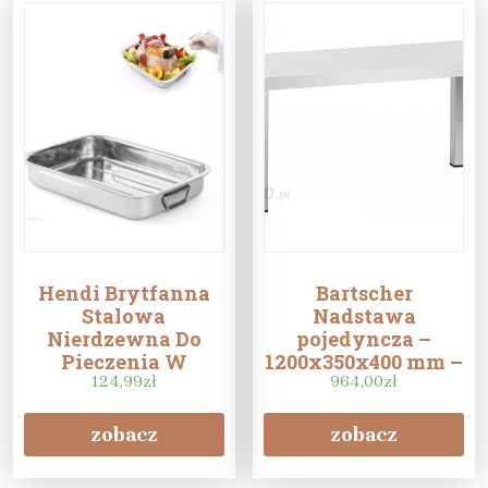
Hendi Brytfanna
Bartscher
Stalowa
Nadstawa
Nierdzewna Do
pojedyncza –
Pieczenia W
1200x350x400 mm –
Piekarniku
124,99
zł
stal nierdzewna
964,00
zł
430X310X60Mm
(BT315120)
508527
zobacz
zobacz