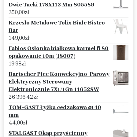
Dwie Tacki 178X113 Mm 805589
350,00
zł
Krzesło Metalowe Tolix Białe Bistro
Bar
149,00
zł
Fabios Osłonka białkowa karmel fi 80
opakowanie 10m (18007)
19,98
zł
Bartscher Piec Konwekcyjno-Parowy
Elektryczny Sterowany
Elektronicznie 7X1/1Gn 116528W
26 396,42
zł
TOM-GAST Łyżka cedzakowa ⌀140
mm
44,00
zł
STALGAST Okap przyścienny