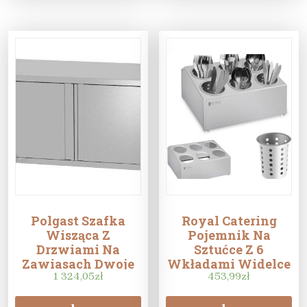
Polgast Szafka
Royal Catering
Wisząca Z
Pojemnik Na
Drzwiami Na
Sztućce Z 6
Zawiasach Dwoje
Wkładami Widelce
Drzwi 1000
1 324,05
zł
Łyżki Noże Ze Stali
453,99
zł
400X600Mm 310104-
Nierdzewnej