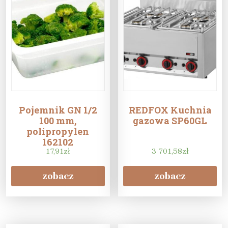
Pojemnik GN 1/2
REDFOX Kuchnia
100 mm,
gazowa SP60GL
polipropylen
162102
17,91
zł
3 701,58
zł
zobacz
zobacz