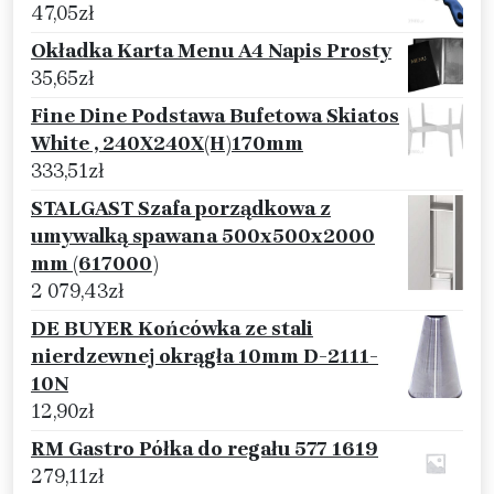
47,05
zł
Okładka Karta Menu A4 Napis Prosty
35,65
zł
Fine Dine Podstawa Bufetowa Skiatos
White , 240X240X(H)170mm
333,51
zł
STALGAST Szafa porządkowa z
umywalką spawana 500x500x2000
mm (617000)
2 079,43
zł
DE BUYER Końcówka ze stali
nierdzewnej okrągła 10mm D-2111-
10N
12,90
zł
RM Gastro Półka do regału 577 1619
279,11
zł