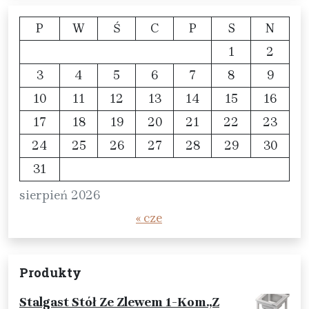
P
W
Ś
C
P
S
N
1
2
3
4
5
6
7
8
9
10
11
12
13
14
15
16
17
18
19
20
21
22
23
24
25
26
27
28
29
30
31
sierpień 2026
« cze
Produkty
Stalgast Stół Ze Zlewem 1-Kom.,Z