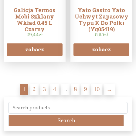
Galicja Termos
Yato Gastro Yato
Mobi Szklany
Uchwyt Zapasowy
Wkład 0.45 L
Typu K Do Półki
Czarny
(Yg05419)
29,44
zł
5,95
zł
zobacz
zobacz
1
2
3
4
…
8
9
10
→
Search
for:
Search