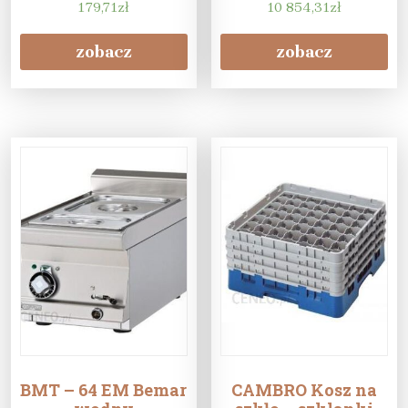
900X300X180Mm
179,71
zł
Erik Dm-94514/4-E
10 854,31
zł
YG-09040
1573X705X900
zobacz
zobacz
BMT – 64 EM Bemar
CAMBRO Kosz na