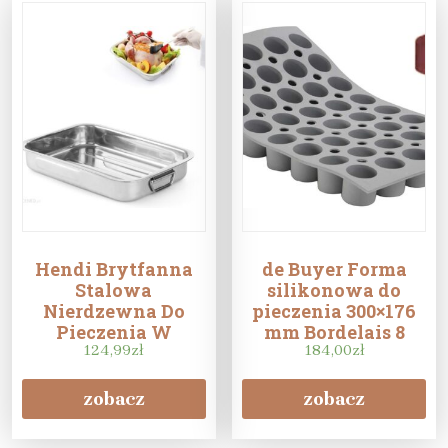
Hendi Brytfanna
de Buyer Forma
Stalowa
silikonowa do
Nierdzewna Do
pieczenia 300×176
Pieczenia W
mm Bordelais 8
Piekarniku
124,99
zł
otworów
184,00
zł
430X310X60Mm
508527
zobacz
zobacz