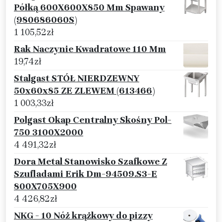
Półką 600X600X850 Mm Spawany
(980686060S)
1 105,52
zł
Rak Naczynie Kwadratowe 110 Mm
19,74
zł
Stalgast STÓŁ NIERDZEWNY
50x60x85 ZE ZLEWEM (613466)
1 003,33
zł
Polgast Okap Centralny Skośny Pol-
750 3100X2000
4 491,32
zł
Dora Metal Stanowisko Szafkowe Z
Szufladami Erik Dm-94509.S3-E
800X705X900
4 426,82
zł
NKG - 10 Nóż krążkowy do pizzy