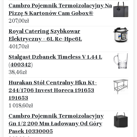
Cambro Pojemnik Termoizolacyjny Na
Pizzę 8 Kartonów Cam Gobox®
207,00
zł
Royal Catering Szybkowar
Elektryczny - 6L Rc-Hpc6L
401,70
zł
Stalgast Dzbanek Timeless V 1.44 L
(400342)
38,46
zł
Hurakan Stół Centralny Hkn Kt-
244/1706 Invest Horeca 191653
191653
1 018,60
zł
Cambro Pojemnik Termoizolacyjny
Gn 1/2 200 Mm Ładowany Od Góry
Pasek 10330005