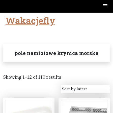
Wakacjefly
Skip
to
content
pole namiotowe krynica morska
Showing 1–12 of 110 results