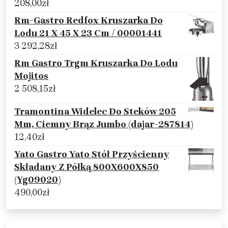
208,00
zł
Rm-Gastro Redfox Kruszarka Do
Lodu 21 X 45 X 23 Cm / 00001441
3 292,28
zł
Rm Gastro Trgm Kruszarka Do Lodu
Mojitos
2 508,15
zł
Tramontina Widelec Do Steków 205
Mm, Ciemny Brąz Jumbo (dajar-287814)
12,40
zł
Yato Gastro Yato Stół Przyścienny
Składany Z Półką 800X600X850
(Yg09020)
490,00
zł