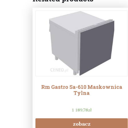
Rm Gastro Sa-610 Maskownica
Tylna
1 189,78
zł
zobacz