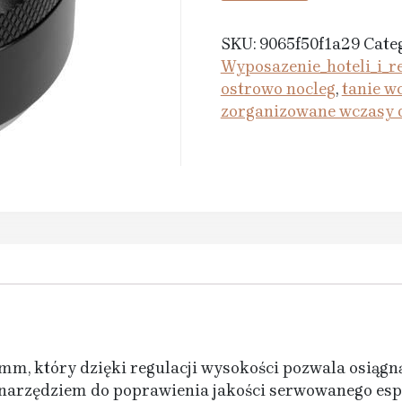
SKU:
9065f50f1a29
Cate
Wyposazenie_hoteli_i_re
ostrowo nocleg
,
tanie w
zorganizowane wczasy 
m, który dzięki regulacji wysokości pozwala osiągną
 narzędziem do poprawienia jakości serwowanego espr