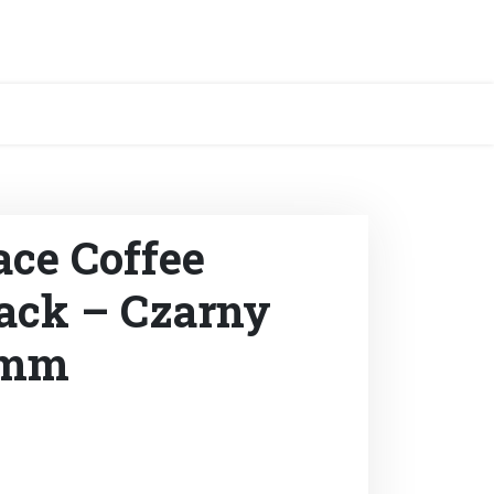
ace Coffee
ack – Czarny
8mm