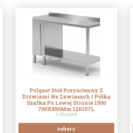
Polgast Stół Przyścienny Z
Drzwiami Na Zawiasach I Półką
Szafka Po Lewej Stronie 1500
700X850Mm 126157L
2 251,20
zł
zobacz