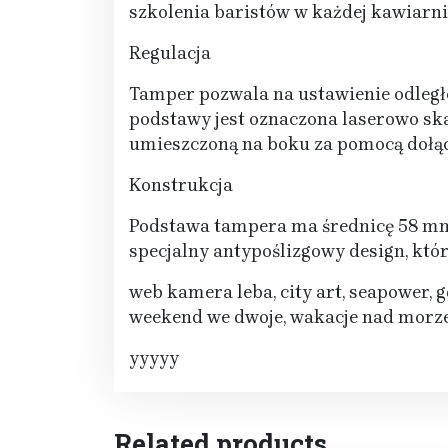
szkolenia baristów w każdej kawiarni
Regulacja
Tamper pozwala na ustawienie odległ
podstawy jest oznaczona laserowo sk
umieszczoną na boku za pomocą dołąc
Konstrukcja
Podstawa tampera ma średnicę 58 mm.
specjalny antypoślizgowy design, któ
web kamera leba, city art, seapower, 
weekend we dwoje, wakacje nad morz
yyyyy
Related products