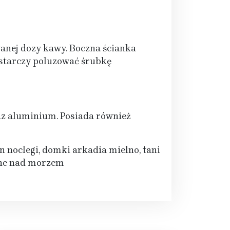
anej dozy kawy. Boczna ścianka
ystarczy poluzować śrubkę
az aluminium. Posiada również
n noclegi, domki arkadia mielno, tani
jne nad morzem