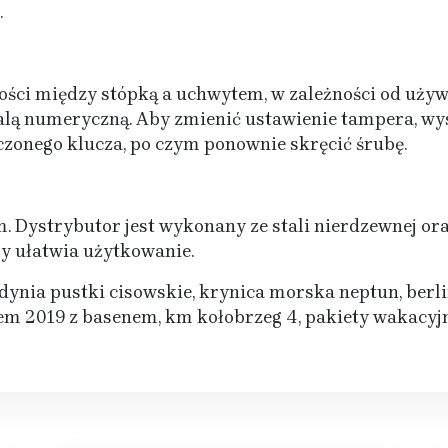
.
ości między stópką a uchwytem, w zależności od używ
alą numeryczną. Aby zmienić ustawienie tampera, w
zonego klucza, po czym ponownie skręcić śrubę.
 Dystrybutor jest wykonany ze stali nierdzewnej or
ry ułatwia użytkowanie.
gdynia pustki cisowskie, krynica morska neptun, berli
em 2019 z basenem, km kołobrzeg 4, pakiety wakacy