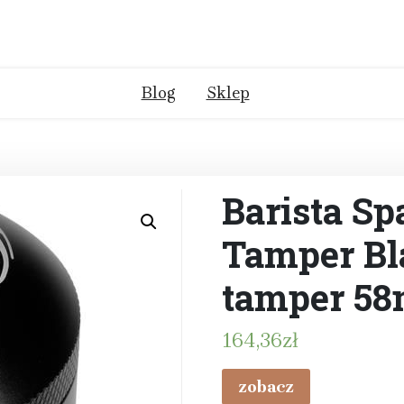
Blog
Sklep
Barista Sp
Tamper Bl
tamper 5
164,36
zł
zobacz