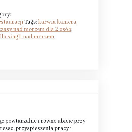
gory:
stauracji
Tags:
karwia kamera
,
czasy nad morzem dla 2 osób
,
dla singli nad morzem
ć powtarzalne i równe ubicie przy
esso, przyspieszenia pracy i