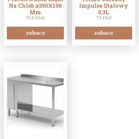
Na Chleb ⌀350X100
Impulse Stalowy
Mm
0,3L
314,62
zł
79,19
zł
zobacz
zobacz