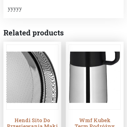
yyyyy
Related products
Hendi Sito Do
Wmf Kubek
Przesiewania Mąki
Term.Podróżny