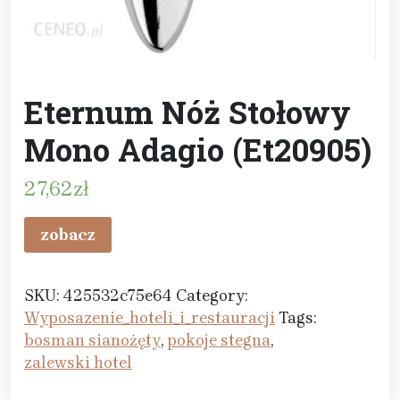
Eternum Nóż Stołowy
Mono Adagio (Et20905)
27,62
zł
zobacz
SKU:
425532c75e64
Category:
Wyposazenie_hoteli_i_restauracji
Tags:
bosman sianożęty
,
pokoje stegna
,
zalewski hotel