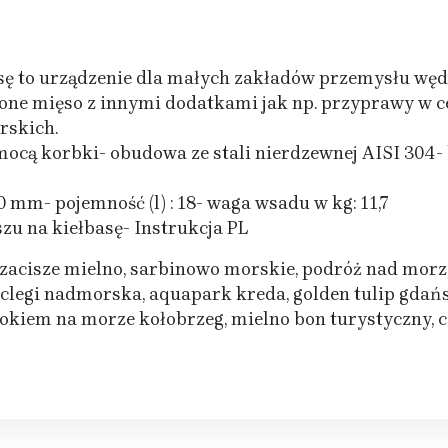
sę to urządzenie dla małych zakładów przemysłu wędl
lone mięso z innymi dodatkami jak np. przyprawy w ce
rskich.
ocą korbki- obudowa ze stali nierdzewnej AISI 304- 
mm- pojemność (l) : 18- waga wsadu w kg: 11,7
zu na kiełbasę- Instrukcja PL
 zacisze mielno, sarbinowo morskie, podróż nad mor
oclegi nadmorska, aquapark kreda, golden tulip gdańs
kiem na morze kołobrzeg, mielno bon turystyczny, c