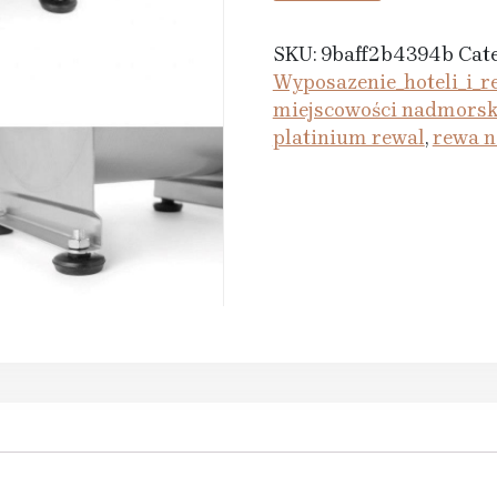
SKU:
9baff2b4394b
Cat
Wyposazenie_hoteli_i_re
miejscowości nadmors
platinium rewal
,
rewa n