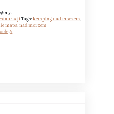
egory:
stauracji
Tags:
kemping nad morzem
,
kie mapa
,
nad morzem
,
oclegi