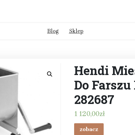
Blog
Sklep
Hendi Mie
Do Farszu 
282687
1 120,00
zł
zobacz