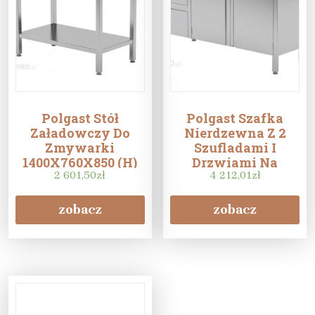
Polgast Stół
Polgast Szafka
Załadowczy Do
Nierdzewna Z 2
Zmywarki
Szufladami I
1400X760X850 (H)
Drzwiami Na
Ze Zlewem I Półką
2 601,50
zł
Zawiasach
4 212,01
zł
1900X700X850
zobacz
zobacz