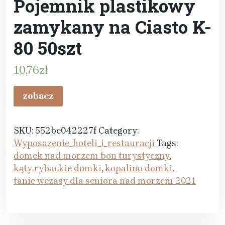
Pojemnik plastikowy
zamykany na Ciasto K-
80 50szt
10,76
zł
zobacz
SKU:
552bc042227f
Category:
Wyposazenie_hoteli_i_restauracji
Tags:
domek nad morzem bon turystyczny
,
kąty rybackie domki
,
kopalino domki
,
tanie wczasy dla seniora nad morzem 2021