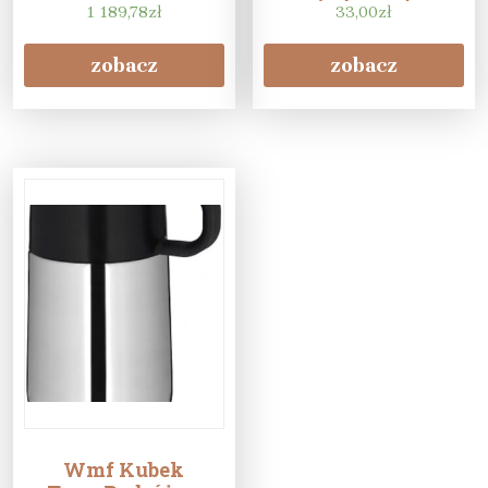
1 189,78
zł
33,00
zł
zobacz
zobacz
Wmf Kubek