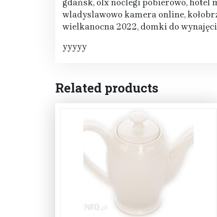
gdańsk, olx noclegi pobierowo, hotel 
wladyslawowo kamera online, kołobrzeg 
wielkanocna 2022, domki do wynajęci
yyyyy
Related products