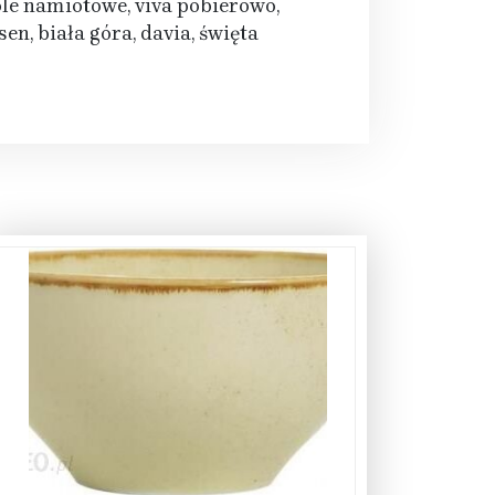
ole namiotowe, viva pobierowo,
en, biała góra, davia, święta