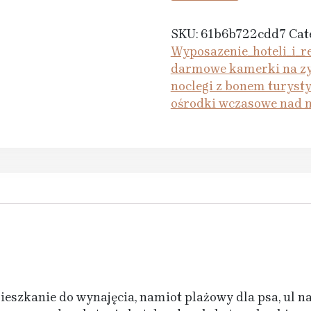
SKU:
61b6b722cdd7
Cat
Wyposazenie_hoteli_i_re
darmowe kamerki na z
noclegi z bonem turys
ośrodki wczasowe nad m
eszkanie do wynajęcia, namiot plażowy dla psa, ul 