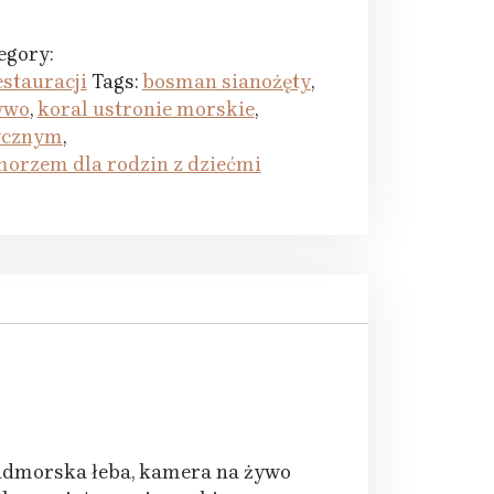
egory:
stauracji
Tags:
bosman sianożęty
,
ywo
,
koral ustronie morskie
,
tycznym
,
orzem dla rodzin z dziećmi
nadmorska łeba, kamera na żywo