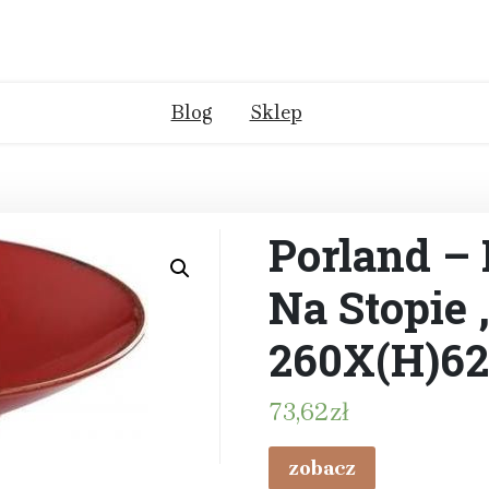
Blog
Sklep
Porland – 
Na Stopie 
260X(H)6
73,62
zł
zobacz