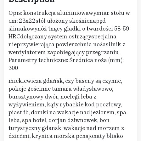
Opis: konstrukcja aluminiowawymiar stołu w
cm: 23x22stół ułożony skośnienapęd
ślimakowynóż tnący gładki o twardości 58-59
HRCdołączany system ostrzącyspecjalna
nieprzywierająca powierzchnia nożasilnik z
wentylatorem zapobiegający przegrzaniu
Parametry techniczne: Średnica noża (mm):
300
mickiewicza gdańsk, czy baseny są czynne,
pokoje gościnne tamara władysławowo,
bursztynowy dwór, noclegi łeba z
wyżywieniem, kąty rybackie kod pocztowy,
piast fb, domki na wakacje nad jeziorem, spa
leba, spa hotel, dorjan dziwnówek, bon
turystyczny gdansk, wakacje nad morzem z
dziećmi, krynica morska pensjonaty blisko