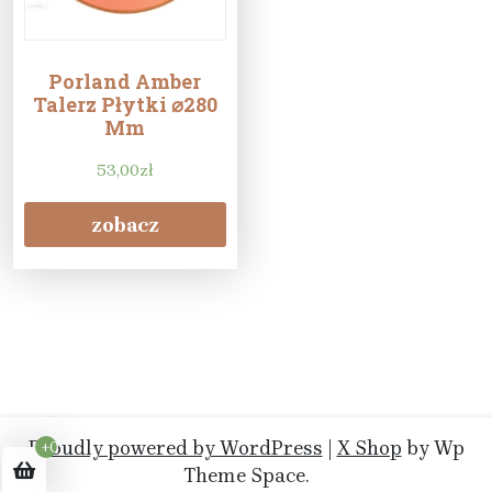
Porland Amber
Talerz Płytki ⌀280
Mm
53,00
zł
zobacz
Proudly powered by WordPress
|
X Shop
by Wp
+0
Theme Space.