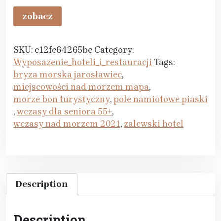
zobacz
SKU:
c12fc64265be
Category:
Wyposazenie_hoteli_i_restauracji
Tags:
bryza morska jarosławiec
,
miejscowości nad morzem mapa
,
morze bon turystyczny
,
pole namiotowe piaski
,
wczasy dla seniora 55+
,
wczasy nad morzem 2021
,
zalewski hotel
Description
Description