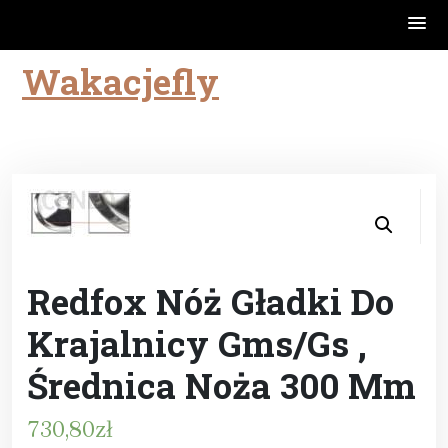
Wakacjefly
Skip
to
content
Redfox Nóż Gładki Do
Krajalnicy Gms/Gs ,
Średnica Noża 300 Mm
730,80
zł