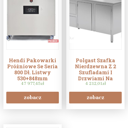
Hendi Pakowarki
Polgast Szafka
Próżniowe Se Seria
Nierdzewna Z 2
800 Dł. Listwy
Szufladami I
530+848mm
Drzwiami Na
47 977,45
zł
Zawiasach
4 212,01
zł
1900X700X850
zobacz
zobacz