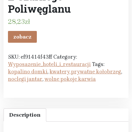
Poliwęglanu
28,23
zł
zobacz
SKU:
ef91414f43ff
Category:
Wyposazenie_hoteli_i_restauracji
Tags:
kopalino domki
,
kwatery prywatne kołobrzeg
,
noclegi jantar
,
wolne pokoje karwia
Description