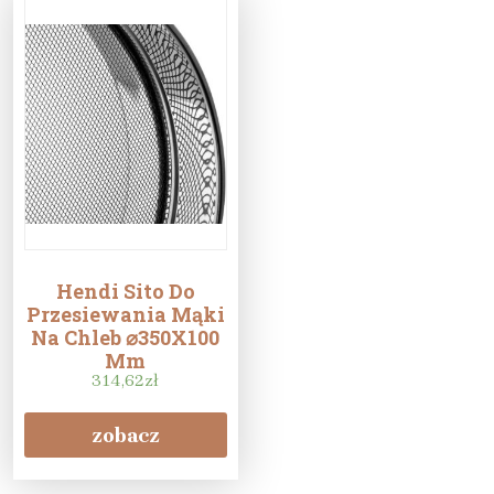
Hendi Sito Do
Przesiewania Mąki
Na Chleb ⌀350X100
Mm
314,62
zł
zobacz