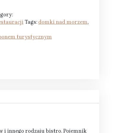
gory:
stauracji
Tags:
domki nad morzem
,
 bonem turystycznym
w i innego rodzaju bistro. Pojemnik