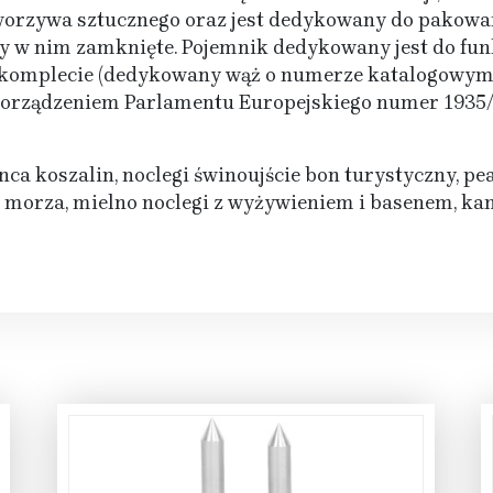
worzywa sztucznego oraz jest dedykowany do pakowar
ty w nim zamknięte. Pojemnik dedykowany jest do fu
w komplecie (dedykowany wąż o numerze katalogowym
porządzeniem Parlamentu Europejskiego numer 1935
nca koszalin, noclegi świnoujście bon turystyczny, p
morza, mielno noclegi z wyżywieniem i basenem, kam