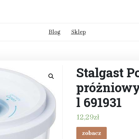
Blog
Sklep
Stalgast 
próżniowy 
l 691931
12,29
zł
zobacz