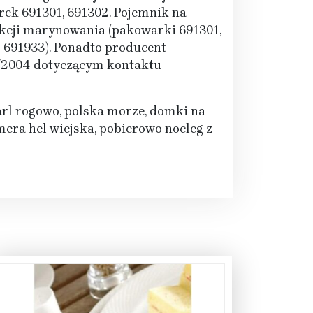
ek 691301, 691302. Pojemnik na
nkcji marynowania (pakowarki 691301,
 691933). Ponadto producent
/2004 dotyczącym kontaktu
earl rogowo, polska morze, domki na
era hel wiejska, pobierowo nocleg z