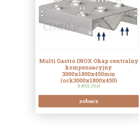
Multi Gastro INOX Okap centralny
kompensacyjny
3000x1800x450mm
(ock3000x1800x450)
9 852,30
zł
zobacz