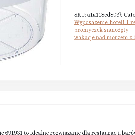
SKU:
a1a118cd803b
Cate
Wyposazenie_hoteli_i_re
promyczek sianożęty
,
wakacje nad morzem z
 691931 to idealne rozwiązanie dla restauracji, baró