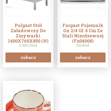
Polgast Stół
Forgast Pojemnik
Załadowczy Do
Gn 2/4 Gł. 4 Cm Ze
Zmywarki
Stali Nierdzewnej
1400X760X850 (H)
(Fg04008)
Ze Zlewem I Półką
2 601,50
zł
33,00
zł
zobacz
zobacz