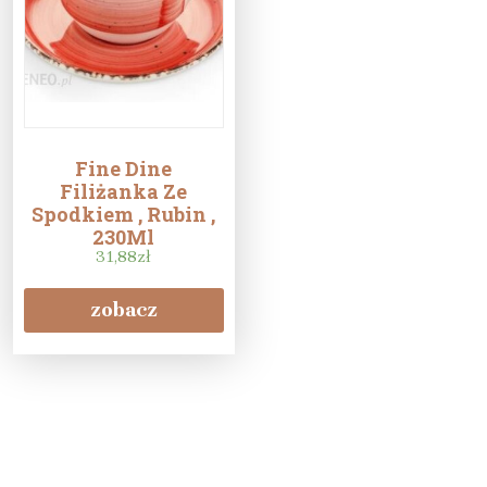
Fine Dine
Filiżanka Ze
Spodkiem , Rubin ,
230Ml
31,88
zł
zobacz