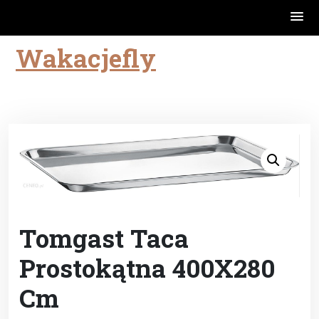
Wakacjefly
Skip
to
content
Tomgast Taca
Prostokątna 400X280
Cm