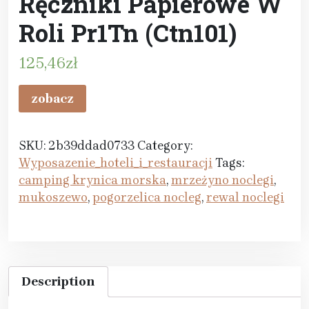
Ręczniki Papierowe W
Roli Pr1Tn (Ctn101)
125,46
zł
zobacz
SKU:
2b39ddad0733
Category:
Wyposazenie_hoteli_i_restauracji
Tags:
camping krynica morska
,
mrzeżyno noclegi
,
mukoszewo
,
pogorzelica nocleg
,
rewal noclegi
Description