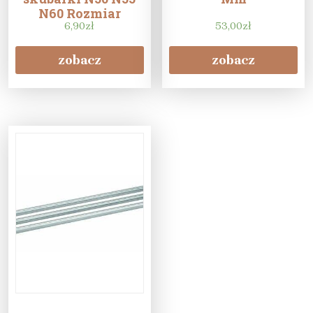
N60 Rozmiar
palców skubiących
6,90
zł
53,00
zł
Długie
zobacz
zobacz