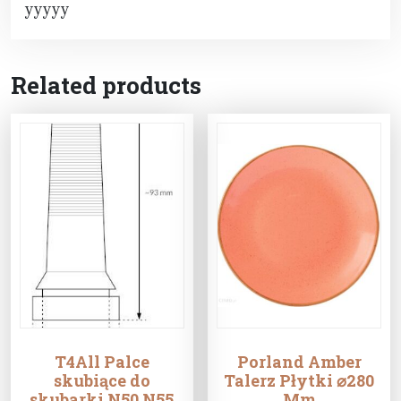
yyyyy
Related products
T4All Palce
Porland Amber
skubiące do
Talerz Płytki ⌀280
skubarki N50 N55
Mm