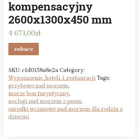
kompensacyjny
2600x1300x450 mm
4 671,00
zł
zobacz
SKU:
c1d0158a8e2a
Category:
Wyposazenie_hoteli_i_restauracji
Tags:
grzybowo nad morzem
,
morze bon turystyczny
,
noclegi nad morzem z psem
,
ośrodki wczasowe nad morzem dla rodzin z
dziećmi