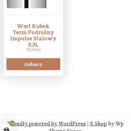
Wmf Kubek
Term.Podróżny
Impulse Stalowy
0,3L
79,19
zł
zobacz
Proudly powered by WordPress
|
X Shop
by Wp
+0