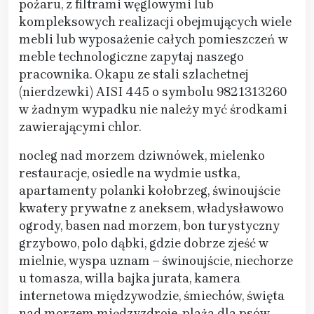
pożaru, z filtrami węglowymi lub
kompleksowych realizacji obejmujących wiele
mebli lub wyposażenie całych pomieszczeń w
meble technologiczne zapytaj naszego
pracownika. Okapu ze stali szlachetnej
(nierdzewki) AISI 445 o symbolu 9821313260
w żadnym wypadku nie należy myć środkami
zawierającymi chlor.
nocleg nad morzem dziwnówek, mielenko
restauracje, osiedle na wydmie ustka,
apartamenty polanki kołobrzeg, świnoujście
kwatery prywatne z aneksem, władysławowo
ogrody, basen nad morzem, bon turystyczny
grzybowo, polo dąbki, gdzie dobrze zjeść w
mielnie, wyspa uznam – świnoujście, niechorze
u tomasza, willa bajka jurata, kamera
internetowa międzywodzie, śmiechów, święta
nad morzem międzyzdroje, plaża dla psów