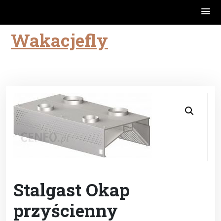
Wakacjefly
Skip
to
content
Stalgast Okap
przyścienny